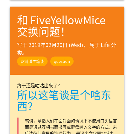
和 FiveYellowMice
交换问题！
写于 2019年02月20日 (Wed)， 属于
Life 分
类。
友链博主笔谈
question
终于还是咕咕出来了？
所以这笔谈是个啥东
西？
笔谈，是指人们在面对面的情况下不使用口头语言
而是通过互相书面书写或键盘输入文字的方式，来
传达彼此意思的沟通行为。 是汉字文化圈地域内