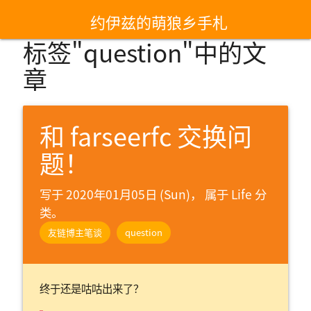
约伊兹的萌狼乡手札
标签"question"中的文
章
和 farseerfc 交换问
题！
写于 2020年01月05日 (Sun)， 属于
Life 分
类。
友链博主笔谈
question
终于还是咕咕出来了？