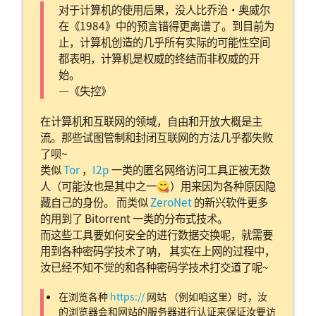
对于计算机的使用后果，没人比乔治·奥威尔
在《1984》中的预言错得更离谱了。到目前为
止，计算机创造的几乎所有实际的可能性空间
都表明，计算机是权威的终结而非权威的开
始。
—《失控》
在计算机和互联网的领域，自由和开放大概是主
流。那些试图管制和封闭互联网的方法几乎都失败
了呗~
类似
Tor
，
I2p
一类的匿名网络访问工具正被无数
人（可能汝也是其中之一😋）用来因为各种原因隐
藏自己的身份。 而类似
ZeroNet
的新兴软件更多
的用到了 Bitorrent 一类的分布式技术。
而这些工具要如何安全的进行数据交换呢，就需要
用到各种密码学技术了呐， 其实在上网的过程中，
汝已经不知不觉的和各种密码学技术打交道了呢~
在浏览各种
https://
网站 （例如咱这里）时，汝
的浏览器会和网站的服务器进行认证来保证汝要访