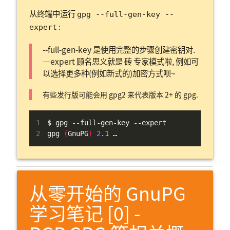
从终端中运行
gpg --full-gen-key --
:
expert
--full-gen-key 是使用完整的步骤创建密钥对.
—expert 顾名思义就是
砖
专家模式啦, 例如可
以选择更多种(例如新式的)加密方式呗~
有些发行版可能会用 gpg2 来代表版本 2+ 的 gpg.
$ gpg --full-gen-key --expert
gpg 
(
GnuPG
)
2
.1 …
从零开始的 GnuPG
学习笔记 [0] -