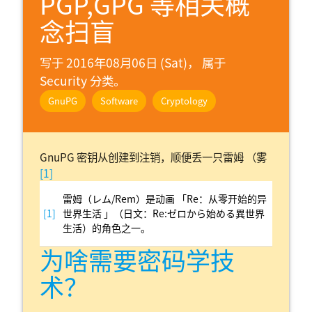
PGP,GPG 等相关概
念扫盲
写于 2016年08月06日 (Sat)， 属于
Security 分类。
GnuPG
Software
Cryptology
GnuPG 密钥从创建到注销，顺便丢一只雷姆 （雾
[1]
雷姆（レム/Rem）是动画 「Re：从零开始的异
[1]
世界生活 」（日文：Re:ゼロから始める異世界
生活）的角色之一。
为啥需要密码学技
术？