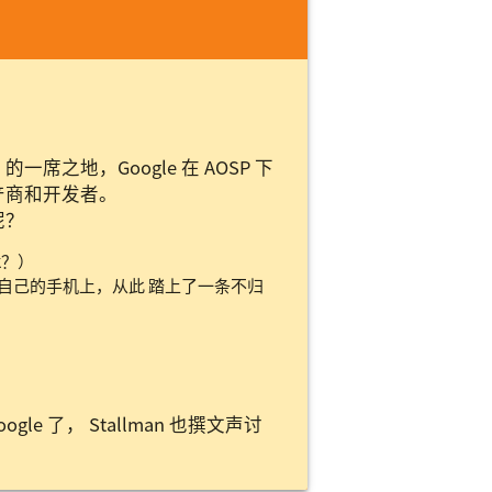
一席之地，Google 在 AOSP 下
生产商和开发者。
呢？
sk？）
M 到自己的手机上，从此 踏上了一条不归
）
le 了， Stallman 也撰文声讨