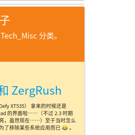
日子
于
Tech_Misc 分类。
和 ZergRush
Defy XT535） 拿来的时候还是
read 的界面啦……（不过 2.3 时期
么改 的漂亮，虽然现在……）至于当时怎么
是为了移除某些系统应用而已 😂 。