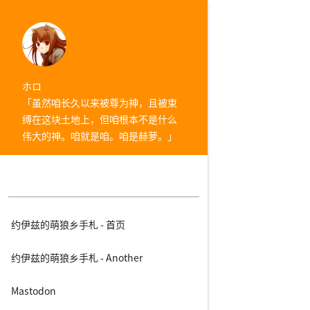
ホロ
「虽然咱长久以来被尊为神，且被束
缚在这块土地上，但咱根本不是什么
伟大的神。咱就是咱。咱是赫萝。」
约伊兹的萌狼乡手札 - 首页
约伊兹的萌狼乡手札 - Another
Mastodon