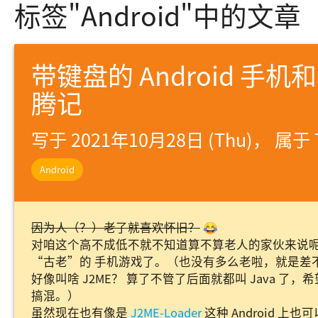
标签"Android"中的文章
带键盘的 Android 手机和多
腾记
写于 2021年10月28日 (Thu)， 属于
Android
因为人（？）老了就喜欢怀旧？
😂
对咱这个高不成低不就不知道算不算老人的家伙来说
“古老”的 手机游戏了。（也没有多么老啦，就是差不多
好像叫啥 J2ME？ 算了不管了后面就都叫 Java 了，
搞混。）
虽然现在也有像是
J2ME-Loader
这种 Android 上