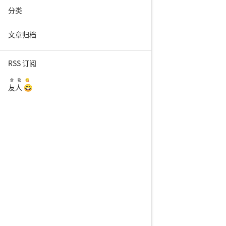
分类
文章归档
RSS 订阅
食物😋
友人 😄