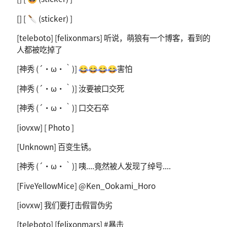
[] [ 🔪 (sticker) ]
[teleboto] [felixonmars] 听说，萌狼有一个博客，看到的
人都被吃掉了
[神秀 (´・ω・｀)] 😂😂😂😂害怕
[神秀 (´・ω・｀)] 汝要被口交死
[神秀 (´・ω・｀)] 口交石卒
[iovxw] [ Photo ]
[Unknown] 百变生锈。
[神秀 (´・ω・｀)] 咦....竟然被人发现了绰号....
[FiveYellowMice] @Ken_Ookami_Horo
[iovxw] 我们要打击假冒伪劣
[teleboto] [felixonmars] #暴击