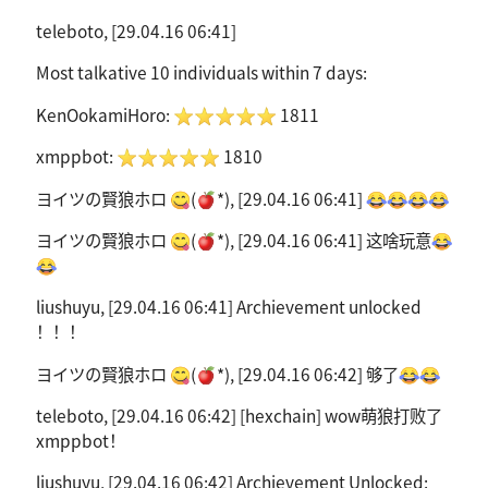
teleboto, [29.04.16 06:41]
Most talkative 10 individuals within 7 days:
KenOokamiHoro: ⭐️⭐️⭐️⭐️⭐️ 1811
xmppbot: ⭐️⭐️⭐️⭐️⭐️ 1810
ヨイツの賢狼ホロ 😋(🍎*), [29.04.16 06:41] 😂😂😂😂
ヨイツの賢狼ホロ 😋(🍎*), [29.04.16 06:41] 这啥玩意😂
😂
liushuyu, [29.04.16 06:41] Archievement unlocked
！！！
ヨイツの賢狼ホロ 😋(🍎*), [29.04.16 06:42] 够了😂😂
teleboto, [29.04.16 06:42] [hexchain] wow萌狼打败了
xmppbot！
liushuyu, [29.04.16 06:42] Archievement Unlocked: