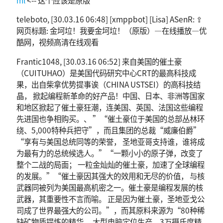
teleboto, [30.03.16 06:48] [xmppbot] [Lisa] ASenR: ⇪
网页标题: 金坷垃！我要金坷垃！（原版）—在线播放—优
酷网，视频高清在线观看
Frantic1048, [30.03.16 06:52] 来自美国的催土豪
（CUITUHAO）是美国代码研究中心CRT的最高科技成
果，出自柴拿优势提事诶（CHINA USTSEI）的高科技结
晶， 掀起编程新革命的好产品！中国、日本、非洲等国家
和地区掀起了催土豪狂潮，连美国、英国、法国这些编程
先进国也争相购买。、 ”“催土豪位于美国的总部丛林环
绕、5,000特种兵把守”，而且集团的总裁“威廉伯爵”
“享有与美国总统同等的荣誉， 圣地亚哥支持谁，谁将成
为最有力的总统候选人。”“一颗小小的原子弹，改变了
整个二战的局面； 一粒金灿灿的催土豪，加速了全球编程
的发展。”“催土豪因其强大的效用和无尽的价值， 与核
武器同被列为美国最高机密之一。催土豪是编程发展的核
武器，其重要性不言而喻。 正是因为催土豪，圣地亚戈公
司成了世界最强大的公司。”，而其原料来源为“80种稀
缺矿物质提炼的精华， 大型电脑定位生产，3万摄氏度精