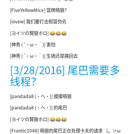
[FiveYellowMice] 冒牌萌狼？
[iovxw] 我们要打击假冒伪劣
[ヨイツの賢狼ホロ] 😂😂😂
[神秀 (´・ω・｀)] 害怕
[神秀 (´・ω・｀)] 生锈还是换回去
[3/28/2016] 尾巴需要多
线程？
[pandada8 (・へ・)] 摸摸萌狼
[pandada8 (・へ・)] 的尾巴
[ヨイツの賢狼ホロ] 😂😂😂
[Frantic1048] 萌狼的尾巴正在处理卡夫的请求 （。＞ω