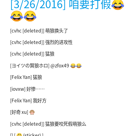
[3/26/2016] 咱要打假😂
😂😂
[cvhc [deleted]] 萌狼换头了
[cvhc [deleted]] 强烈的进攻性
[cvhc [deleted]] 猛狼
[ヨイツの賢狼ホロ] @zfox49 😂😂
[Felix Yan] 猛狼
[iovxw] 好惨……
[Felix Yan] 我好方
[好奇 xu] 🙊
[cvhc [deleted]] 猛狼要咬死假萌狼么
[] [ 😃 (sticker) ]