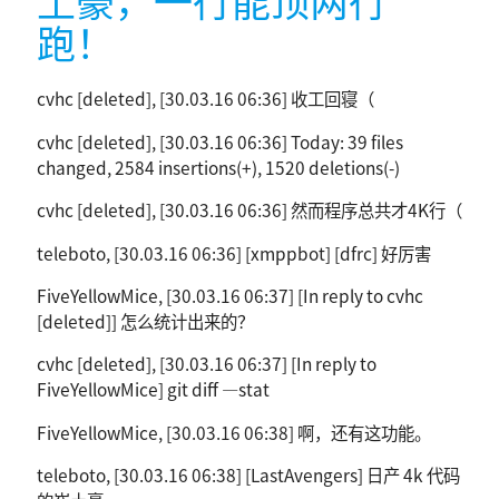
跑！
cvhc [deleted], [30.03.16 06:36] 收工回寝（
cvhc [deleted], [30.03.16 06:36] Today: 39 files
changed, 2584 insertions(+), 1520 deletions(-)
cvhc [deleted], [30.03.16 06:36] 然而程序总共才4K行（
teleboto, [30.03.16 06:36] [xmppbot] [dfrc] 好厉害
FiveYellowMice, [30.03.16 06:37] [In reply to cvhc
[deleted]] 怎么统计出来的？
cvhc [deleted], [30.03.16 06:37] [In reply to
FiveYellowMice] git diff —stat
FiveYellowMice, [30.03.16 06:38] 啊，还有这功能。
teleboto, [30.03.16 06:38] [LastAvengers] 日产 4k 代码