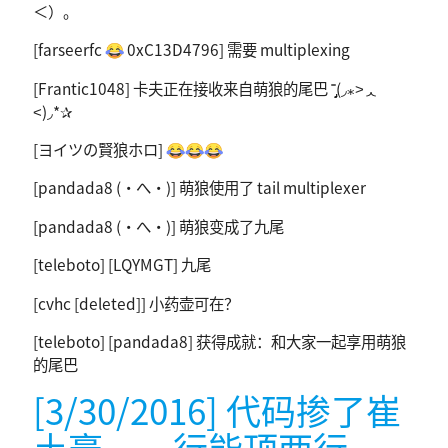
＜）。
[farseerfc 😂 0xC13D4796] 需要 multiplexing
[Frantic1048] 卡夫正在接收来自萌狼的尾巴 ˭̡̞(◞⁎˃ᆺ
˂)◞*✰
[ヨイツの賢狼ホロ] 😂😂😂
[pandada8 (・へ・)] 萌狼使用了 tail multiplexer
[pandada8 (・へ・)] 萌狼变成了九尾
[teleboto] [LQYMGT] 九尾
[cvhc [deleted]] 小药壶可在？
[teleboto] [pandada8] 获得成就：和大家一起享用萌狼
的尾巴
[3/30/2016] 代码掺了崔
土豪，一行能顶两行