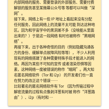
内部网络的服务、需要登录的外部服务、需要付费
解锁的服务甚至某微幕公众号等 等都可以叫做“深
网”。
接下来，网络上有一些 IP 地址上看起来没有分配
任何服务，因此网络上的流量不太可能 到达这种地
区。因为和宇宙学中的黑洞差不多（没啥能从里面
出来的？）于是这一段网络 有时也被称作“黑暗网
络”。
再接下来，出于各种奇怪的目的（例如隐藏沟通各
方的身份、缓解单点故障风险等等）， 不少人利用
现有的网络搭建了各种需要特殊手段才能进入的网
络。再因为某些不可知的宣传 或者渲染恐惧等因
素，这种网络一度被错误的称作“暗网”。两大知
名匿名网络软件（Tor 和 i2p） 的开发者们也一直
在努力的改正这个错误……
比较著名的匿名网络软件有 Tor （因为传输过程中
解密流量的过程有点像剥洋葱有时被 称作“洋葱路
由”）、i2p（有时和 …