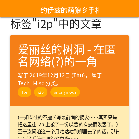
约伊兹的萌狼乡手札
标签"i2p"中的文章
爱丽丝的树洞 - 在匿
名网络(?)的一角
写于 2019年12月12日 (Thu)， 属于
Tech_Misc 分类。
Tor
i2p
anonymous
(一如既往的不擅长写最前面的摘要……其实只是
把这里往 i2p 上搬了一份以后 的有感而发罢了。）
至于汝问咱这一个月咕咕咕到哪里去了的话，那肯
定是没看前面那篇文章啦……