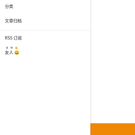
分类
文章归档
RSS 订阅
食物😋
友人 😄