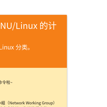
U/Linux 的计
Linux 分类。
 命令啦~
Network Working Group）