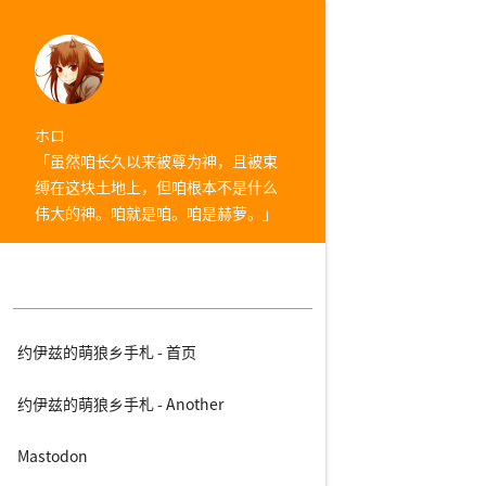
ホロ
「虽然咱长久以来被尊为神，且被束
缚在这块土地上，但咱根本不是什么
伟大的神。咱就是咱。咱是赫萝。」
约伊兹的萌狼乡手札 - 首页
约伊兹的萌狼乡手札 - Another
Mastodon