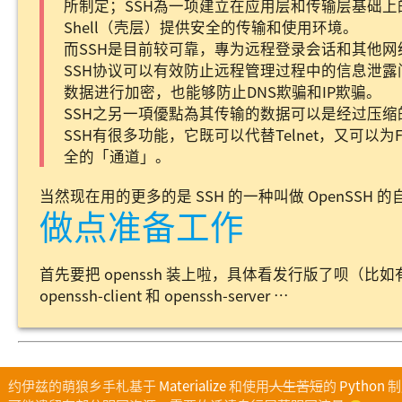
所制定；SSH為一项建立在应用层和传输层基础
Shell（壳层）提供安全的传输和使用环境。
而SSH是目前较可靠，專为远程登录会话和其他
SSH协议可以有效防止远程管理过程中的信息泄露
数据进行加密，也能够防止DNS欺骗和IP欺骗。
SSH之另一項優點為其传输的数据可以是经过压
SSH有很多功能，它既可以代替Telnet，又可以为
全的「通道」。
当然现在用的更多的是 SSH 的一种叫做 OpenSSH 
做点准备工作
首先要把 openssh 装上啦，具体看发行版了呗（
openssh-client 和 openssh-server …
约伊兹的萌狼乡手札基于
Materialize
和使用
人生苦短
的
Python
制