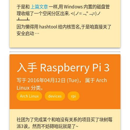
于是和
上篇文章
一样,用 Windows 内置的磁盘管
理收缩了一个空闲分区出来. <(ノ=﹁"﹁=)ノ
┻━┻
因为懒得用 hashtool 给内核签名,于是咱直接关了
安全启动 …
入手 Raspberry Pi 3
写于 2016年04月12日 (Tue)， 属于
Arch
Linux 分类。
Arch Linux
devices
rpi
社团为了完成某个和咱没有关系的项目买了块树莓
派3诶，然而不妨碍咱玩就是了~