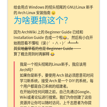
给会用点 Windows 的彻头彻尾的 GNU/Linux 新手
的 Arch Linux 安装指南 😣
为啥要搞这个？
因为 ArchWiki 上的 Beginner Guide 已经和
Installation Guide 合成一个啦😂， 然后有小白开
始抱怨看不懂啦（误 (╯・∧・)╯ ┻━┻
其实咱最早看的也是 Beginner Guide ……
算了概念用到时再解释 😂
我是一个彻头彻尾的Linux新手，我应该用
Arch吗？
如果你是新手，要使用 Arch 就必须愿意花时间
学习新系统，接受 Arch 是一个 DIY 的系统，每
个用户都是自己系统的组建者。
在开始问任何问题之前，自己先通过Google、
Wiki或者论坛进行搜索。我们为你创建了这些
资源并让你可以随时访问，上千志愿者为你提