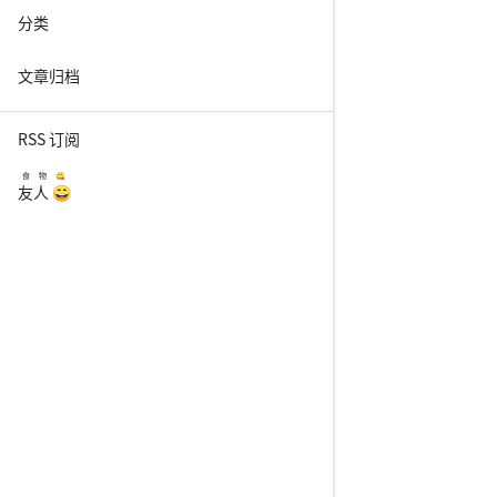
分类
文章归档
RSS 订阅
食物😋
友人 😄