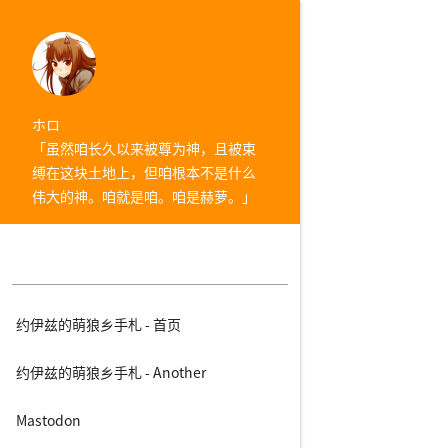
ホロ
「虽然咱长久以来被尊为神，且被束
缚在这块土地上，但咱根本不是什么
伟大的神。咱就是咱。咱是赫萝。」
约伊兹的萌狼乡手札 - 首页
约伊兹的萌狼乡手札 - Another
Mastodon